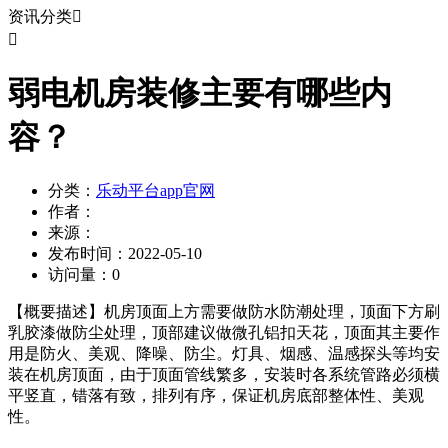
资讯分类


弱电机房装修主要有哪些内
容？
分类：
乐动平台app官网
作者：
来源：
发布时间：
2022-05-10
访问量：
0
【概要描述】
机房顶面上方需要做防水防潮处理，顶面下方刷
乳胶漆做防尘处理，顶部建议做微孔铝扣天花，顶面其主要作
用是防火、美观、降噪、防尘。灯具、烟感、温感探头等均安
装在机房顶面，由于顶面管线繁多，安装时各系统管路必须横
平竖直，错落有致，排列有序，保证机房底部整体性、美观
性。