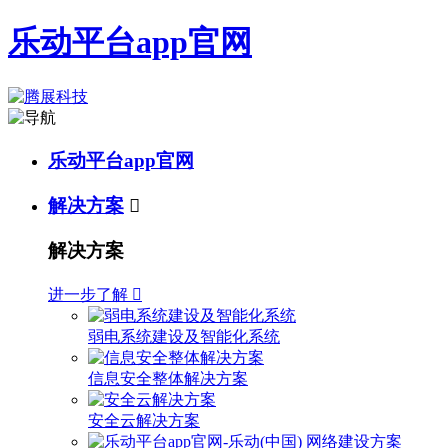
乐动平台app官网
乐动平台app官网
解决方案

解决方案
进一步了解

弱电系统建设及智能化系统
信息安全整体解决方案
安全云解决方案