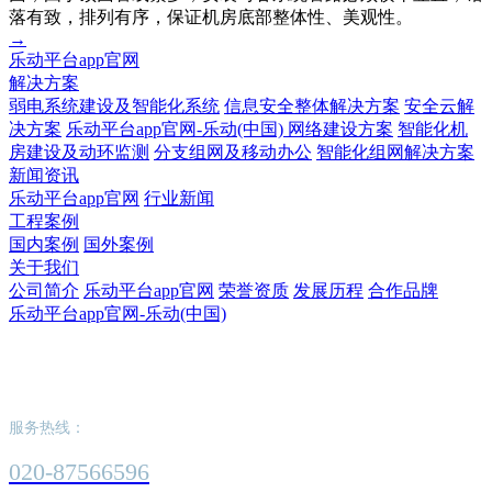
落有致，排列有序，保证机房底部整体性、美观性。
→
乐动平台app官网
解决方案
弱电系统建设及智能化系统
信息安全整体解决方案
安全云解
决方案
乐动平台app官网-乐动(中国) 网络建设方案
智能化机
房建设及动环监测
分支组网及移动办公
智能化组网解决方案
新闻资讯
乐动平台app官网
行业新闻
工程案例
国内案例
国外案例
关于我们
公司简介
乐动平台app官网
荣誉资质
发展历程
合作品牌
乐动平台app官网-乐动(中国)
乐动平台app官网-乐动(中国)
服务热线：
020-87566596