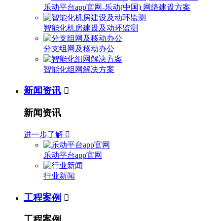
乐动平台app官网-乐动(中国) 网络建设方案
智能化机房建设及动环监测
分支组网及移动办公
智能化组网解决方案
新闻资讯

新闻资讯
进一步了解

乐动平台app官网
行业新闻
工程案例

工程案例