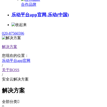
合作品牌
乐动平台app官网-乐动(中国)
020-87566596
解决方案
您现在的位置：
乐动平台app官网
/
关于BOSS
/
安全云解决方案
解决方案
全部分类
