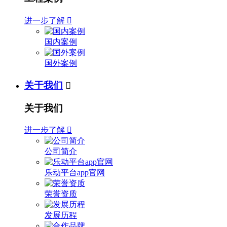
进一步了解

国内案例
国外案例
关于我们

关于我们
进一步了解

公司简介
乐动平台app官网
荣誉资质
发展历程