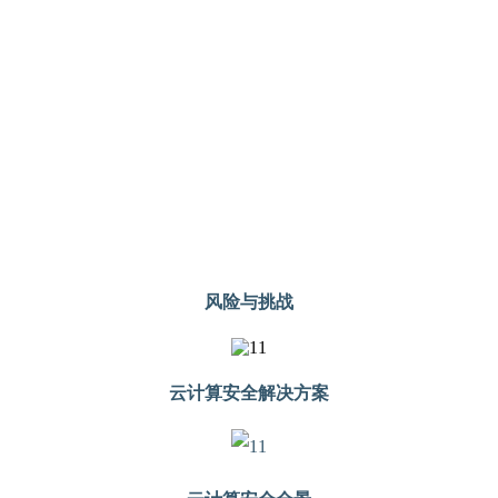
风险与挑战
云计算安全解决方案