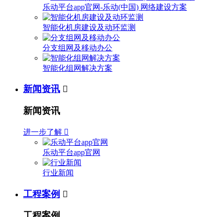
乐动平台app官网-乐动(中国) 网络建设方案
智能化机房建设及动环监测
分支组网及移动办公
智能化组网解决方案
新闻资讯

新闻资讯
进一步了解

乐动平台app官网
行业新闻
工程案例

工程案例