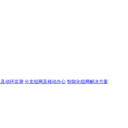
设及动环监测
分支组网及移动办公
智能化组网解决方案