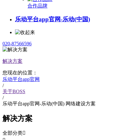
合作品牌
乐动平台app官网-乐动(中国)
020-87566596
解决方案
您现在的位置：
乐动平台app官网
/
关于BOSS
/
乐动平台app官网-乐动(中国) 网络建设方案
解决方案
全部分类
